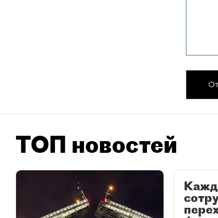
От
ТОП новостей
Кажд
сотр
перех