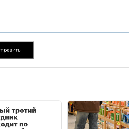
править
ый третий
удник
одит по