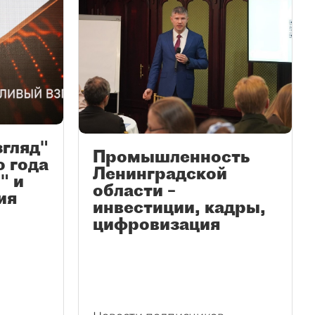
згляд"
Промышленность
ю года
Ленинградской
" и
области –
ия
инвестиции, кадры,
цифровизация