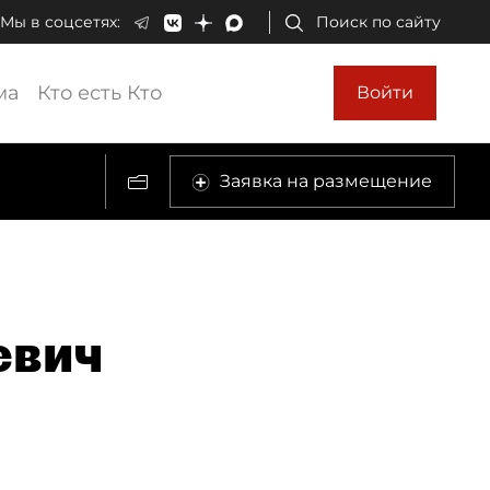
Мы в соцсетях:
Поиск по сайту
ма
Кто есть Кто
Войти
Заявка на размещение
евич