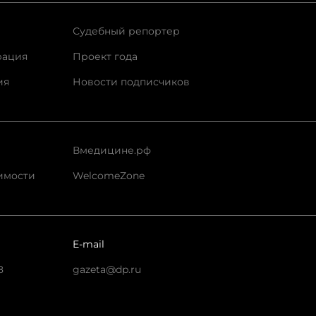
Судебный репортер
рация
Проект года
ия
Новости подписчиков
Вмедицине.рф
имости
WelcomeZone
E-mail
8
gazeta@dp.ru