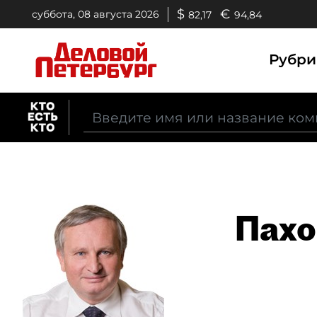
$
€
суббота, 08 августа 2026
82,17
94,84
Рубр
Пахо