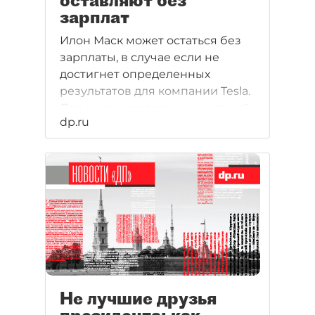
оставляют без
зарплат
Илон Маск может остаться без
зарплаты, в случае если не
достигнет определенных
результатов для компании Tesla.
Для многих западных компаний
dp.ru
такая практика вполне
привычна, а вот в России она
приживается с трудом.
Не лучшие друзья