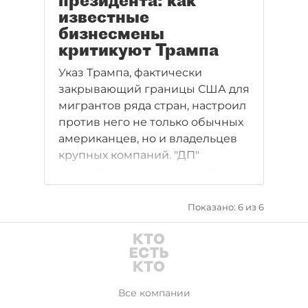
президента: как
известные
бизнесмены
критикуют Трампа
Указ Трампа, фактически
закрывающий границы США для
мигрантов ряда стран, настроил
против него не только обычных
американцев, но и владельцев
крупных компаний. "ДП"
посмотрел, с кем из известных
миллиардеров у президента
давно не сложились отношения.
Показано: 6 из 6
Все компании