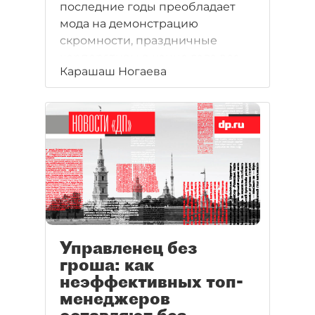
последние годы преобладает
мода на демонстрацию
скромности, праздничные
корпоративы в конце года все
Карашаш Ногаева
еще остаются довольно
дорогостоящими. "ДП"
рассказывает, как отмечали
праздники сотрудники
Facebook, Apple и Google.
Управленец без
гроша: как
неэффективных топ-
менеджеров