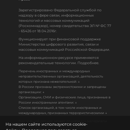
Зарегистрировано Федеральной службой по
надзору в сфере связи, информационных
технологий и массовых коммуникаций
(Роскомнадзор), номер свидетельства ЭЛ № ФС 77
- 65426 от 18.04.2016г.
Функционирует при финансовой поддержке
Министерства цифрового развития, связи и
массовых коммуникаций Российской Федерации.
На информационном ресурсе применяются
рекомендательные технологии. Подробнее.
Перечень иностранных и международных
неправительственных организаций, деятельность
↓
которых признана нежелательной:
В России признаны экстремистскими и запрещены
↓
организации:
Организации, СМИ и физические лица, признанные в
↓
России иностранными агентами:
Список организаций, в том числе иностранных и
↓
международных, признанных террористическими
Настоящий ресурс может содержать материалы
На нашем сайте используются cookie-
18+