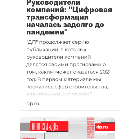
Руководители
компаний: "Цифровая
трансформация
началась задолго до
пандемии"
"ДП" продолжает серию
публикаций, в которых
руководители компаний
делятся своими прогнозами о
том, каким может оказаться 2021
год. В первом материале мы
коснулись сфер строительства,
электроники и страховой
медицины. В этот раз обратим
dp.ru
внимание ещё на несколько
сфер.