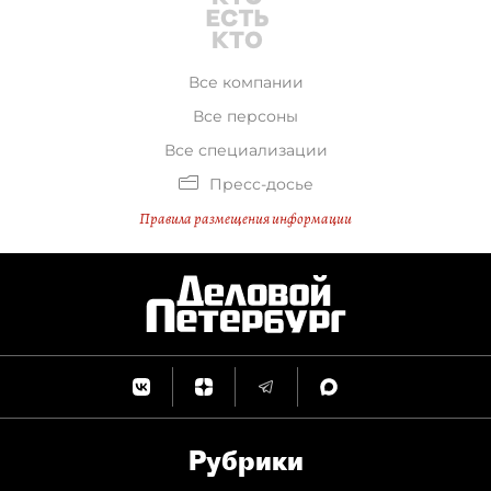
Все компании
Все персоны
Все специализации
Пресс-досье
Правила размещения информации
Рубрики