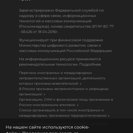
Зарегистрировано Федеральной службой по
надзору в сфере связи, информационных
технологий и массовых коммуникаций
(Роскомнадзор), номер свидетельства ЭЛ № ФС 77
- 65426 от 18.04.2016г.
Функционирует при финансовой поддержке
Министерства цифрового развития, связи и
массовых коммуникаций Российской Федерации.
На информационном ресурсе применяются
рекомендательные технологии. Подробнее.
Перечень иностранных и международных
неправительственных организаций, деятельность
↓
которых признана нежелательной:
В России признаны экстремистскими и запрещены
↓
организации:
Организации, СМИ и физические лица, признанные в
↓
России иностранными агентами:
Список организаций, в том числе иностранных и
↓
международных, признанных террористическими
Настоящий ресурс может содержать материалы
На нашем сайте используются cookie-
18+