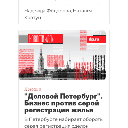
за которых процветает теневой
Надежда Фёдорова, Наталья
рынок регистрации с годовым
Ковтун
оборотом 1 млрд рублей.
Строители считают, что глава
петербургского Росреестра
заинтересован в сохранении
существующей системы.
Новости
"Деловой Петербург".
Бизнес против серой
регистрации жилья
В Петербурге набирает обороты
серая регистрация сделок