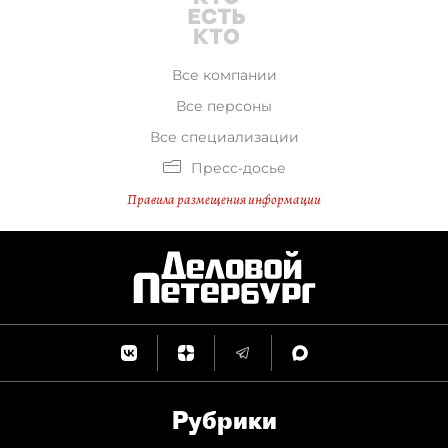
Все компании
Все персоны
Все специализации
Пресс-досье
Правила размещения информации
Рубрики