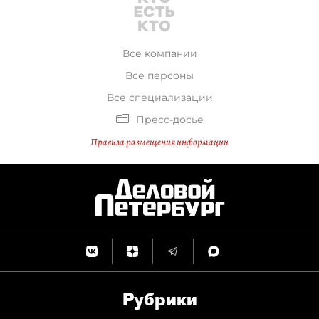
Все компании
Все персоны
Все специализации
Пресс-досье
Правила размещения информации
Рубрики