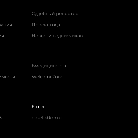
Судебный репортер
рация
Проект года
ия
Новости подписчиков
Вмедицине.рф
имости
WelcomeZone
E-mail
8
gazeta@dp.ru