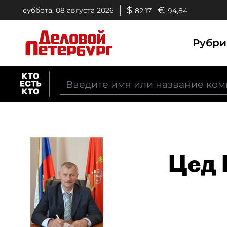
$
€
суббота, 08 августа 2026
82,17
94,84
Рубр
Цед 