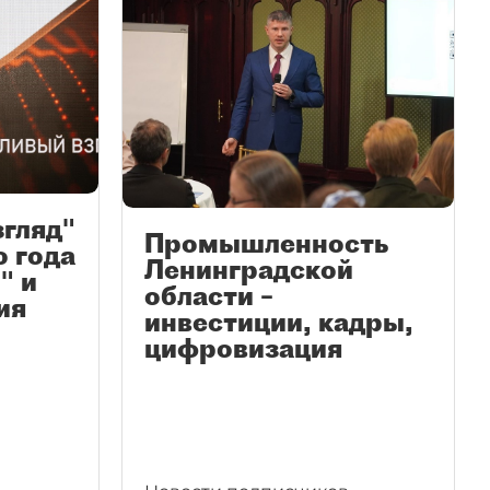
згляд"
Промышленность
ю года
Ленинградской
" и
области –
ия
инвестиции, кадры,
цифровизация