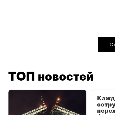
От
ТОП новостей
Кажд
сотр
перех