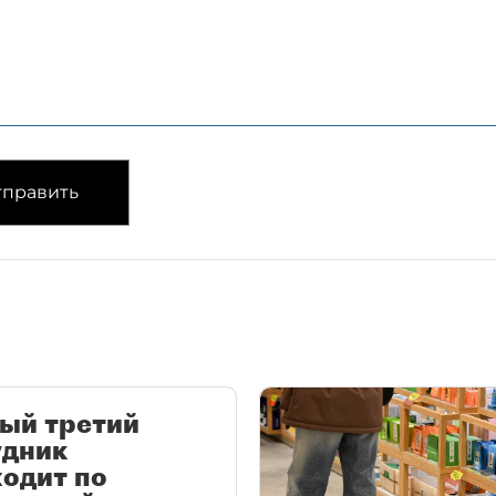
править
ый третий
удник
одит по