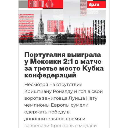
это трансферное окно
зарубежных футболистов, по
которым мы будем скучать.
Португалия выиграла
у Мексики 2:1 в матче
за третье место Кубка
конфедераций
Несмотря на отсутствие
Криштиану Роналду и гол в свои
ворота зенитовца Луиша Нету
чемпионы Европы сумели
одержать победу в
дополнительное время и
завоевали бронзовые медали