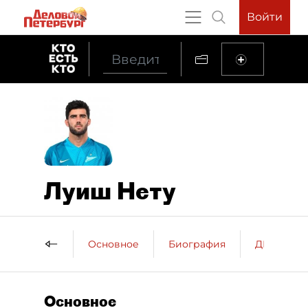
Войти
Луиш Нету
Основное
Биография
ДП о пер
Основное