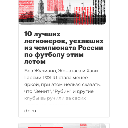
10 лучших
легионеров, уехавших
из чемпионата России
по футболу этим
летом
Без Жулиано, Жонатаса и Хави
Гарсии РФПЛ стала менее
яркой, при этом нельзя сказать,
что "Зенит", "Рубин" и другие
клубы выручили за своих
недавних лидеров
dp.ru
действительно хорошие деньги.
"ДП" собрал десятку
покинувших наш чемпионат в