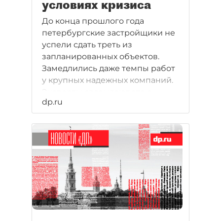
условиях кризиса
До конца прошлого года
петербургские застройщики не
успели сдать треть из
запланированных объектов.
Замедлились даже темпы работ
у крупных надежных компаний.
Эксперты связывают это с
dp.ru
экономическим кризисом:
материалы и рабочая сила
подорожали на 20%, а спрос на
столько же упал.