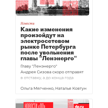
Новости
Какие изменения
произойдут на
электросетевом
рынке Петербурга
после увольнения
главы "Ленэнерго"
Главу "Ленэнерго"
Андрея Сизова скоро отправят
в отставку, а до конца года
назначат его преемника.
Ольга Мягченко, Наталья Ковтун
Кадровые перестановки лишь
усугубят проблемы
электросетевого рынка, считают
девелоперы. Они также ждут