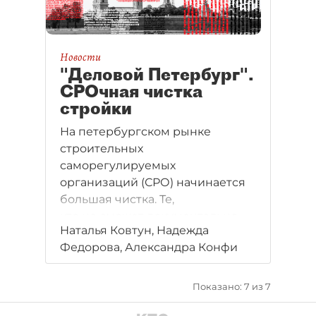
Новости
"Деловой Петербург".
СРОчная чистка
стройки
На петербургском рынке
строительных
саморегулируемых
организаций (СРО) начинается
большая чистка. Те,
кто не сможет документально
Наталья Ковтун, Надежда
доказать свою
Федорова, Александра Конфи
добросовестность, рискуют
покинуть рынок объемом 12
млрд рублей. В группе риска
Показано: 7 из 7
четверть городских СРО.