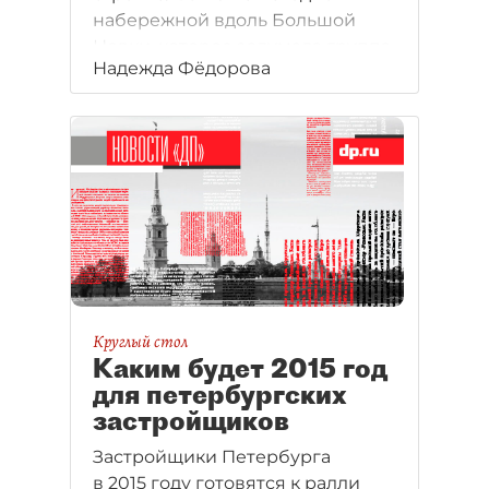
набережной вдоль Большой
Невки, которое задумала группа
Надежда Фёдорова
"Пионер". Проект может стать
первым примером создания
общественного пространства по
схеме ГЧП. Его бюджет
оценивают в 300 млн рублей.
Круглый стол
Каким будет 2015 год
для петербургских
застройщиков
Застройщики Петербурга
в 2015 году готовятся к ралли