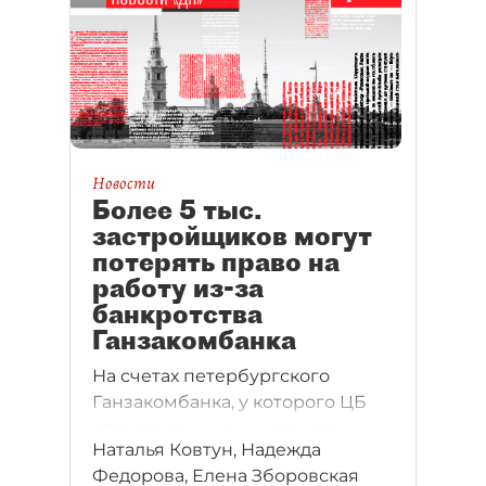
новых проблем с подключением
к электросетям.
Новости
Более 5 тыс.
застройщиков могут
потерять право на
работу из-за
банкротства
Ганзакомбанка
На счетах петербургского
Ганзакомбанка, у которого ЦБ
отозвал лицензию, зависли
Наталья Ковтун, Надежда
деньги самой многочисленной в
Федорова, Елена Зборовская
регионе саморегулируемой