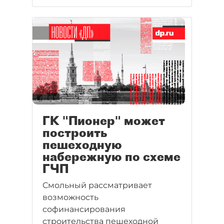
строительной организации
"Строительный ресурс". По
данным СРО, речь идет о 3,3
млрд рублей. Если во время
банкротства банка эти деньги не
будут найдены, то более 5 тыс.
застройщиков - членов СРО
потеряют право на работу.
ГК "Пионер" может
построить
пешеходную
набережную по схеме
ГЧП
Смольный рассматривает
возможность
софинансирования
строительства пешеходной