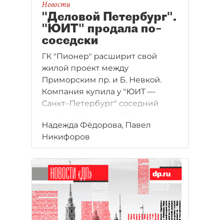
Новости
"Деловой Петербург".
"ЮИТ" продала по–
соседски
ГК "Пионер" расширит свой
жилой проект между
Приморским пр. и Б. Невкой.
Компания купила у "ЮИТ —
Санкт–Петербург" соседний
участок площадью 1 га и
Надежда Фёдорова, Павел
собирается построить там
Никифоров
вторую очередь ЖК "Life–
Приморский". Участок мог
стоить 350 – 400 млн рублей.