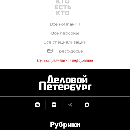
Все компании
Все персоны
Все специализации
Пресс-досье
Правила размещения информации
Рубрики