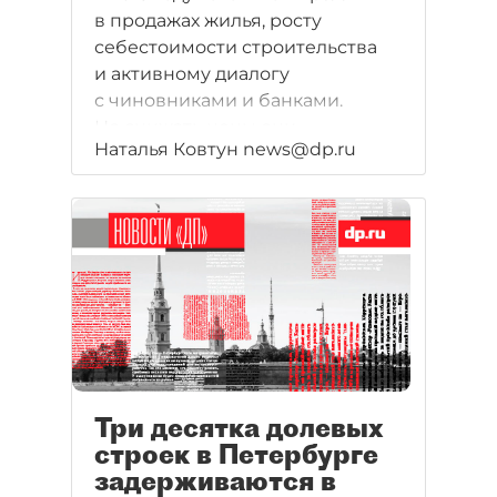
в продажах жилья, росту
себестоимости строительства
и активному диалогу
с чиновниками и банками.
Но снижать цены они
Наталья Ковтун news@dp.ru
не планируют.
Три десятка долевых
строек в Петербурге
задерживаются в