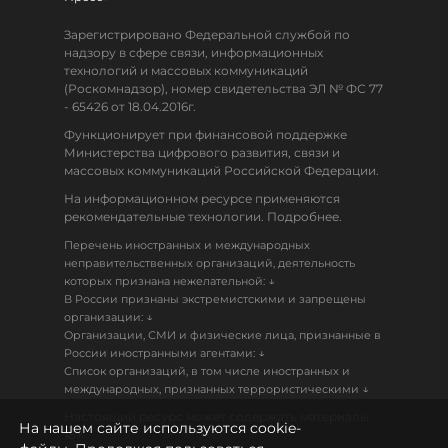
Зарегистрировано Федеральной службой по
надзору в сфере связи, информационных
технологий и массовых коммуникаций
(Роскомнадзор), номер свидетельства ЭЛ № ФС 77
- 65426 от 18.04.2016г.
Функционирует при финансовой поддержке
Министерства цифрового развития, связи и
массовых коммуникаций Российской Федерации.
На информационном ресурсе применяются
рекомендательные технологии. Подробнее.
Перечень иностранных и международных
неправительственных организаций, деятельность
↓
которых признана нежелательной:
В России признаны экстремистскими и запрещены
↓
организации:
Организации, СМИ и физические лица, признанные в
↓
России иностранными агентами:
Список организаций, в том числе иностранных и
↓
международных, признанных террористическими
Настоящий ресурс может содержать материалы
На нашем сайте используются cookie-
18+