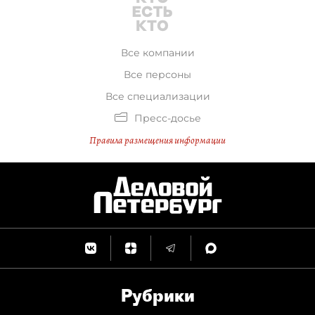
Все компании
Все персоны
Все специализации
Пресс-досье
Правила размещения информации
Рубрики