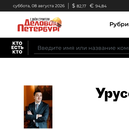
$
€
суббота, 08 августа 2026
82,17
94,84
Рубр
Урус