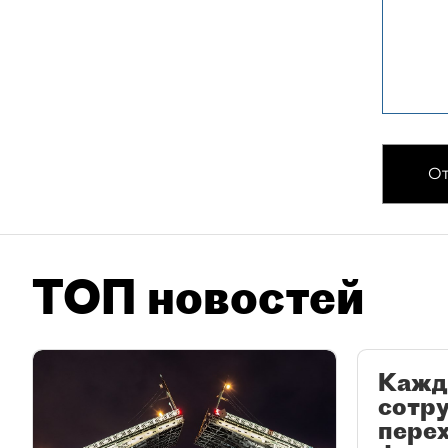
От
ТОП новостей
Кажд
сотр
перех