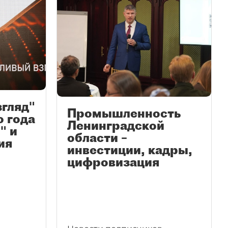
згляд"
Промышленность
ю года
Ленинградской
" и
области –
ия
инвестиции, кадры,
цифровизация