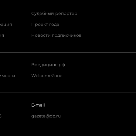
Судебный репортер
рация
Проект года
ия
Новости подписчиков
Вмедицине.рф
имости
WelcomeZone
E-mail
8
gazeta@dp.ru