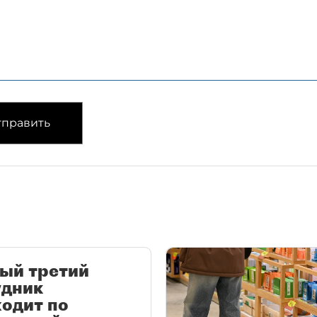
править
ый третий
удник
одит по