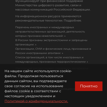
Функционирует при финансовой поддержке
Министерства цифрового развития, связи и
массовых коммуникаций Российской Федерации.
На информационном ресурсе применяются
рекомендательные технологии. Подробнее.
Перечень иностранных и международных
неправительственных организаций, деятельность
↓
которых признана нежелательной:
В России признаны экстремистскими и запрещены
↓
организации:
Организации, СМИ и физические лица, признанные в
↓
России иностранными агентами:
Список организаций, в том числе иностранных и
↓
международных, признанных террористическими
Настоящий ресурс может содержать материалы
На нашем сайте используются cookie-
18+
файлы. Продолжая пользоваться
данным сайтом, вы подтверждаете
Политика конфиденциальности
Понятно
свое согласие на использование
Правила использования информационных
файлов cookie в соответствии с
материалов
настоящим уведомлением и
Политикой о конфиденциальности.
Охрана труда