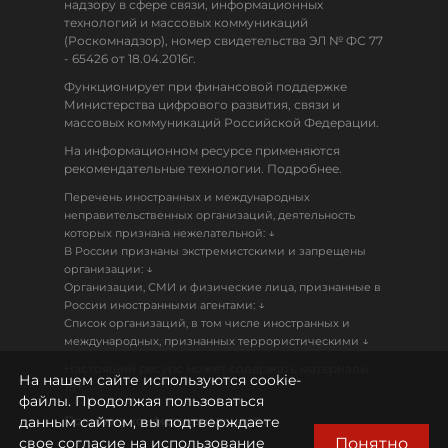
надзору в сфере связи, информационных
технологий и массовых коммуникаций
(Роскомнадзор), номер свидетельства ЭЛ № ФС 77
- 65426 от 18.04.2016г.
Функционирует при финансовой поддержке
Министерства цифрового развития, связи и
массовых коммуникаций Российской Федерации.
На информационном ресурсе применяются
рекомендательные технологии. Подробнее.
Перечень иностранных и международных
неправительственных организаций, деятельность
↓
которых признана нежелательной:
В России признаны экстремистскими и запрещены
↓
организации:
Организации, СМИ и физические лица, признанные в
↓
России иностранными агентами:
Список организаций, в том числе иностранных и
↓
международных, признанных террористическими
Настоящий ресурс может содержать материалы
На нашем сайте используются cookie-
18+
файлы. Продолжая пользоваться
данным сайтом, вы подтверждаете
Политика конфиденциальности
Понятно
свое согласие на использование