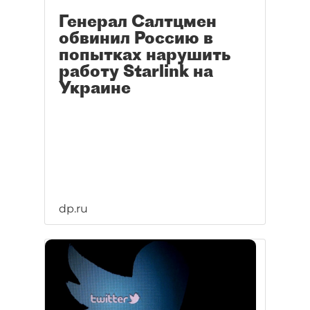
Генерал Салтцмен
обвинил Россию в
попытках нарушить
работу Starlink на
Украине
dp.ru