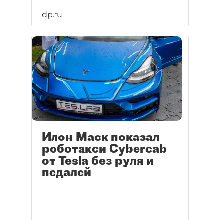
dp.ru
Илон Маск показал
роботакси Cybercab
от Tesla без руля и
педалей