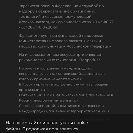
Зарегистрировано Федеральной службой по
надзору в сфере связи, информационных
технологий и массовых коммуникаций
(Роскомнадзор), номер свидетельства ЭЛ № ФС 77
- 65426 от 18.04.2016г.
Функционирует при финансовой поддержке
Министерства цифрового развития, связи и
массовых коммуникаций Российской Федерации.
На информационном ресурсе применяются
рекомендательные технологии. Подробнее.
Перечень иностранных и международных
неправительственных организаций, деятельность
↓
которых признана нежелательной:
В России признаны экстремистскими и запрещены
↓
организации:
Организации, СМИ и физические лица, признанные в
↓
России иностранными агентами:
Список организаций, в том числе иностранных и
↓
международных, признанных террористическими
Настоящий ресурс может содержать материалы
На нашем сайте используются cookie-
18+
файлы. Продолжая пользоваться