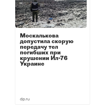
Москалькова
допустила скорую
передачу тел
погибших при
крушении Ил-76
Украине
dp.ru