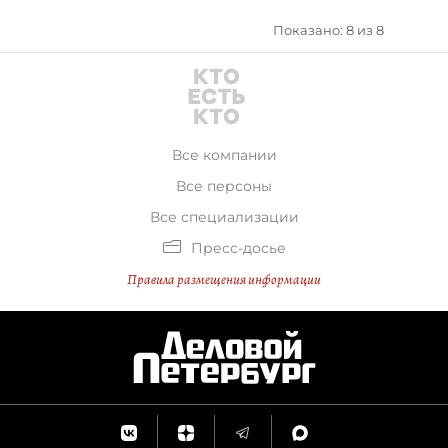
развивать свои коммерческие
Показано: 8 из 8
организации. Насколько это
законно в конкретных случаях —
выяснит прокуратура.
Все компании
Все персоны
Все специализации
Пресс-досье
Правила размещения информации