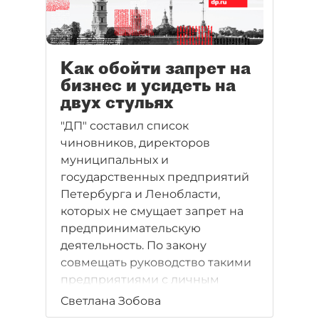
Как обойти запрет на
бизнес и усидеть на
двух стульях
"ДП" составил список
чиновников, директоров
муниципальных и
государственных предприятий
Петербурга и Ленобласти,
которых не смущает запрет на
предпринимательскую
деятельность. По закону
совмещать руководство такими
предприятиями с личным
бизнесом нельзя. Но некоторые
Светлана Зобова
управленцы продолжают