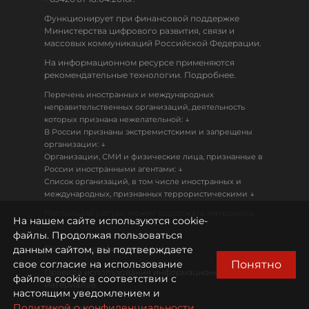
Функционирует при финансовой поддержке
Министерства цифрового развития, связи и
массовых коммуникаций Российской Федерации.
На информационном ресурсе применяются
рекомендательные технологии. Подробнее.
Перечень иностранных и международных
неправительственных организаций, деятельность
↓
которых признана нежелательной:
В России признаны экстремистскими и запрещены
↓
организации:
Организации, СМИ и физические лица, признанные в
↓
России иностранными агентами:
Список организаций, в том числе иностранных и
↓
международных, признанных террористическими
Настоящий ресурс может содержать материалы
На нашем сайте используются cookie-
18+
файлы. Продолжая пользоваться
данным сайтом, вы подтверждаете
Политика конфиденциальности
Понятно
свое согласие на использование
Правила использования информационных
файлов cookie в соответствии с
материалов
настоящим уведомлением и
Политикой о конфиденциальности.
Охрана труда