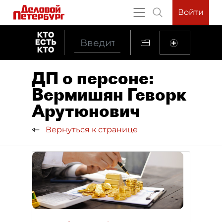
Войти
ДП о персоне:
Вермишян Геворк
Арутюнович
Вернуться к странице