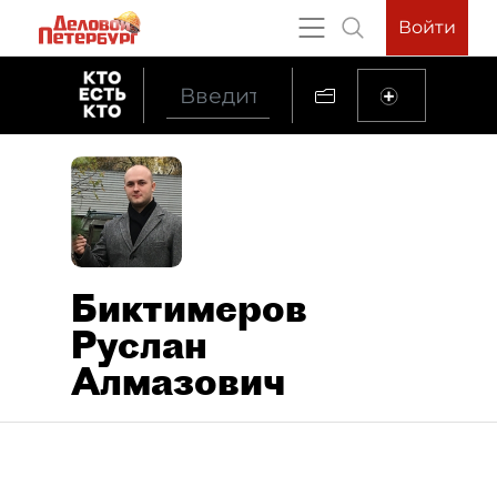
Войти
Биктимеров
Руслан
Алмазович