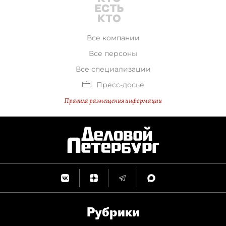
Все компании
Все персоны
Все специализации
Пресс-досье
Правила размещения информации
Рубрики