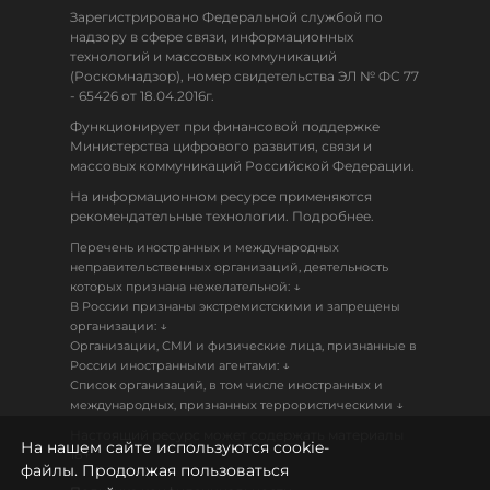
Зарегистрировано Федеральной службой по
надзору в сфере связи, информационных
технологий и массовых коммуникаций
(Роскомнадзор), номер свидетельства ЭЛ № ФС 77
- 65426 от 18.04.2016г.
Функционирует при финансовой поддержке
Министерства цифрового развития, связи и
массовых коммуникаций Российской Федерации.
На информационном ресурсе применяются
рекомендательные технологии. Подробнее.
Перечень иностранных и международных
неправительственных организаций, деятельность
↓
которых признана нежелательной:
В России признаны экстремистскими и запрещены
↓
организации:
Организации, СМИ и физические лица, признанные в
↓
России иностранными агентами:
Список организаций, в том числе иностранных и
↓
международных, признанных террористическими
Настоящий ресурс может содержать материалы
На нашем сайте используются cookie-
18+
файлы. Продолжая пользоваться