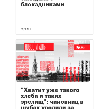
блокадниками
dp.ru
"Хватит уже такого
хлеба и таких
зрелищ": чиновниц в
шубах уволили за