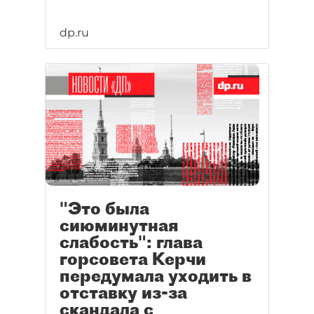
dp.ru
"Это была
сиюминутная
слабость": глава
горсовета Керчи
передумала уходить в
отставку из-за
скандала с