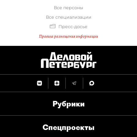
Все персоны
Все специализации
Пресс-досье
Правила размещения информации
Рубрики
Спец­проекты