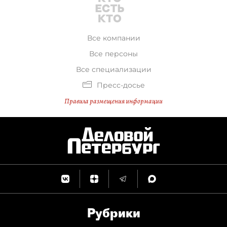
Все компании
Все персоны
Все специализации
Пресс-досье
Правила размещения информации
Рубрики