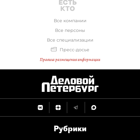
Все компании
Все персоны
Все специализации
Пресс-досье
Правила размещения информации
Рубрики