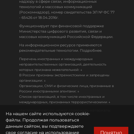
надзору в сфере связи, информационных
технологий и массовых коммуникаций
(Роскомнадзор), номер свидетельства ЭЛ № ФС 77
- 65426 от 18.04.2016г.
Функционирует при финансовой поддержке
Министерства цифрового развития, связи и
массовых коммуникаций Российской Федерации.
На информационном ресурсе применяются
рекомендательные технологии. Подробнее.
Перечень иностранных и международных
неправительственных организаций, деятельность
↓
которых признана нежелательной:
В России признаны экстремистскими и запрещены
↓
организации:
Организации, СМИ и физические лица, признанные в
↓
России иностранными агентами:
Список организаций, в том числе иностранных и
↓
международных, признанных террористическими
Настоящий ресурс может содержать материалы
На нашем сайте используются cookie-
18+
файлы. Продолжая пользоваться
данным сайтом, вы подтверждаете
Политика конфиденциальности
Понятно
свое согласие на использование