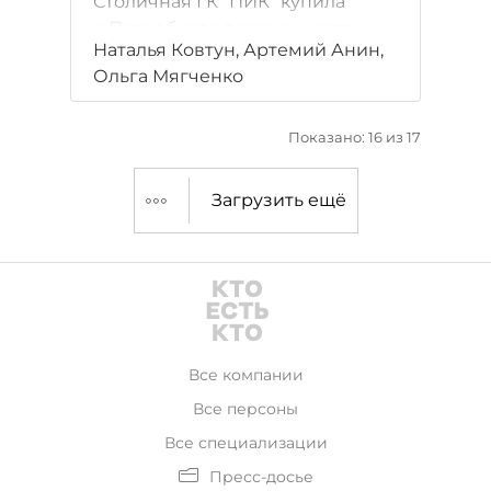
Столичная ГК "ПИК" купила
в Петербурге первые участки
Наталья Ковтун, Артемий Анин,
под строительство жилья.
Ольга Мягченко
Инвестиции в их застройку
эксперты оценивают в 12 млрд
рублей. Другие москвичи тоже
Показано: 16 из 17
активно идут в Петербург.
Загрузить ещё
Все компании
Все персоны
Все специализации
Пресс-досье