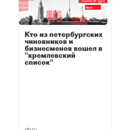
выпуску облигаций в этом году,
сейчас в сомнениях. Их
настораживает сложная
рыночная конъюнктура.
Кто из петербургских
чиновников и
бизнесменов вошел в
"кремлевский
список"
dp.ru