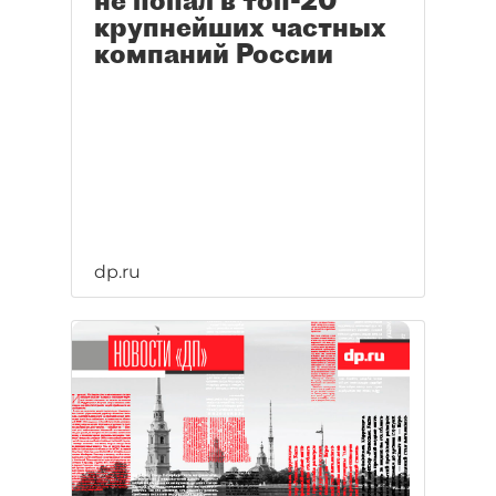
не попал в топ-20
крупнейших частных
компаний России
dp.ru