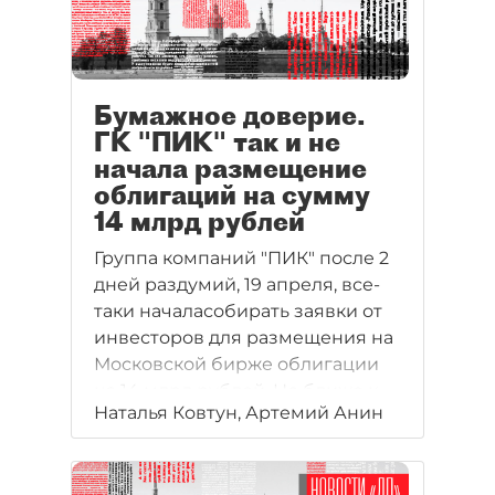
Бумажное доверие.
ГК "ПИК" так и не
начала размещение
облигаций на сумму
14 млрд рублей
Группа компаний "ПИК" после 2
дней раздумий, 19 апреля, все-
таки началасобирать заявки от
инвесторов для размещения на
Московской бирже облигации
на 14 млрд рублей. Но ближе к
Наталья Ковтун, Артемий Анин
вечеру преостановила процесс.
Девелоперы Петербурга, у
которых также есть планы по