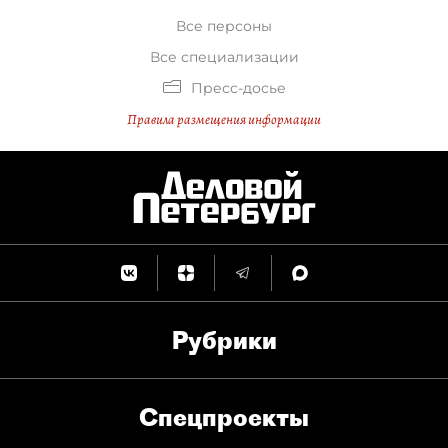
Все персоны
Все специализации
Пресс-досье
Правила размещения информации
Рубрики
Спец­проекты