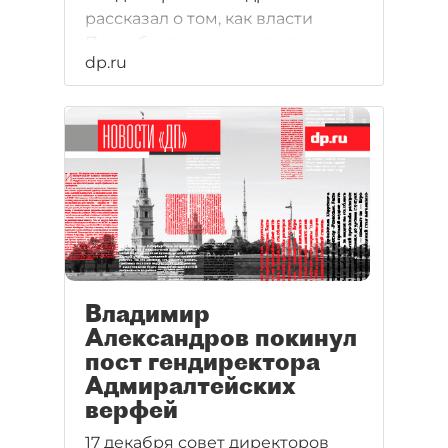
рассказал о том, как власти
Петербурга зачищают его
dp.ru
исторический центр.
Владимир
Александров покинул
пост гендиректора
Адмиралтейских
верфей
17 декабря совет директоров