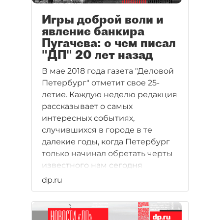
Игры доброй воли и
явление банкира
Пугачева: о чем писал
"ДП" 20 лет назад
В мае 2018 года газета "Деловой
Петербург" отметит свое 25-
летие. Каждую неделю редакция
рассказывает о самых
интересных событиях,
случившихся в городе в те
далекие годы, когда Петербург
только начинал обретать черты
известного нам сегодня
мегаполиса и центра деловой
dp.ru
жизни. Многие имена и
названия компаний,
отметившихся на страницах