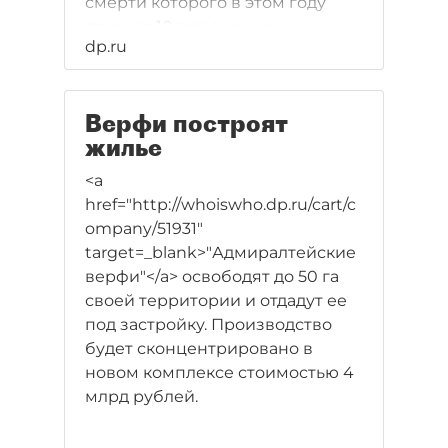
смерти которого в этом году
прошло 10 лет, звание
dp.ru
"Почетный гражданин Санкт-
Петербурга".
Верфи построят
жилье
<a
href="http://whoiswho.dp.ru/cart/c
ompany/51931"
target=_blank>"Адмиралтейские
верфи"</a> освободят до 50 га
своей территории и отдадут ее
под застройку. Производство
будет сконцентрировано в
новом комплексе стоимостью 4
млрд рублей.