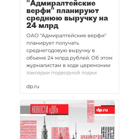
"Адмиралтейские
верфи" планируют
среднюю выручку на
24 млрд
ОАО "Адмиралтейские верфи"
планирует получать
среднегодовую выручку в
объеме 24 млрд рублей. Об этом
журналистам в ходе церемонии
закладки подводной лодки
"Новороссийск" в Санкт-
dp.ru
Петербурге заявил
генеральный директор
предприятия Владимир
Александров.