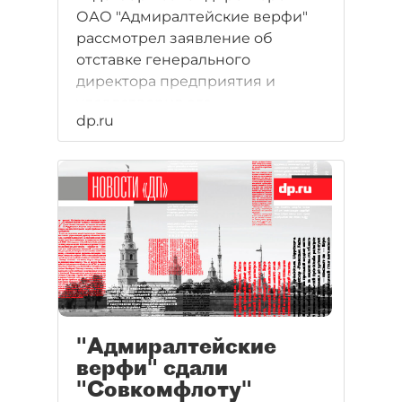
ОАО "Адмиралтейские верфи"
рассмотрел заявление об
отставке генерального
директора предприятия и
удовлетворил его.
dp.ru
"Адмиралтейские
верфи" сдали
"Совкомфлоту"