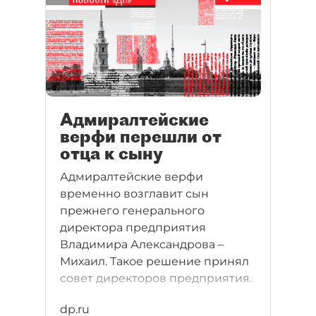
нашей газеты в 1990-х годах,
хорошо знакомы и сейчас.
Причем не только таким же
ветеранам делового
Петербурга, как мы, но и новому
поколению бизнесменов.
Адмиралтейские
верфи перешли от
отца к сыну
Адмиралтейские верфи
временно возглавит сын
прежнего генерального
директора предприятия
Владимира Александрова –
Михаил. Такое решение принял
совет директоров предприятия.
dp.ru