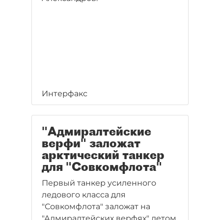
Интерфакс
"Адмиралтейские
верфи" заложат
арктический танкер
для "Совкомфлота"
Первый танкер усиленного
ледового класса для
"Совкомфлота" заложат на
"Адмиралтейских верфях" летом