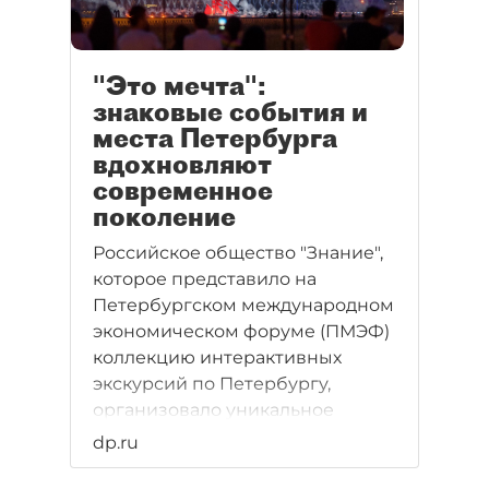
"Это мечта":
знаковые события и
места Петербурга
вдохновляют
современное
поколение
Российское общество "Знание",
которое представило на
Петербургском международном
экономическом форуме (ПМЭФ)
коллекцию интерактивных
экскурсий по Петербургу,
организовало уникальное
мероприятие для школьников
dp.ru
8–11 классов из разных регионов
России. Они ознакомились с