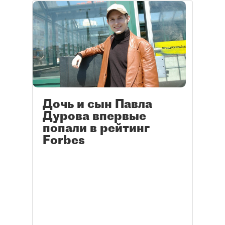
масштабными проектами:
праздником выпускников "Алые
Паруса" и автодромом "Игора
Драйв".
Дочь и сын Павла
Дурова впервые
попали в рейтинг
Forbes