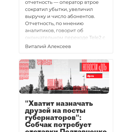
отчетность — оператор втрое
сократил убытки, увеличил
выручку и число абонентов.
Отчетность, по мнению
аналитиков, говорит об
окончательном переходе Tele2 с
позиций дискаунтера на
Виталий Алексеев
стратегию увеличения дохода с
абонента. Кроме того, такая
отчетность может быть
представлена накануне
продажи пакета ВТБ.
"Хватит назначать
друзей на посты
губернаторов":
Собчак потребует
отставки Полтавченко