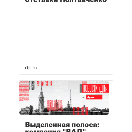
dp.ru
Выделенная полоса:
компания "ВАД"