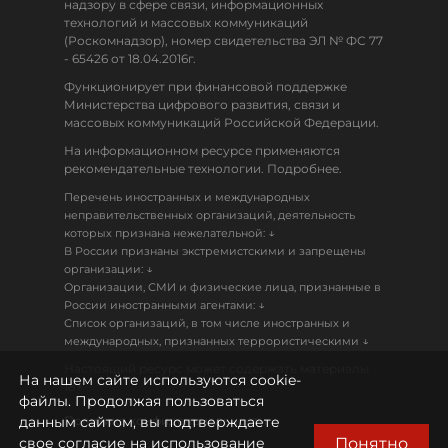
надзору в сфере связи, информационных
технологий и массовых коммуникаций
(Роскомнадзор), номер свидетельства ЭЛ № ФС 77
- 65426 от 18.04.2016г.
Функционирует при финансовой поддержке
Министерства цифрового развития, связи и
массовых коммуникаций Российской Федерации.
На информационном ресурсе применяются
рекомендательные технологии. Подробнее.
Перечень иностранных и международных
неправительственных организаций, деятельность
↓
которых признана нежелательной:
В России признаны экстремистскими и запрещены
↓
организации:
Организации, СМИ и физические лица, признанные в
↓
России иностранными агентами:
Список организаций, в том числе иностранных и
↓
международных, признанных террористическими
Настоящий ресурс может содержать материалы
На нашем сайте используются cookie-
18+
файлы. Продолжая пользоваться
данным сайтом, вы подтверждаете
Политика конфиденциальности
Понятно
свое согласие на использование