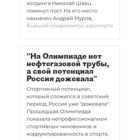
холдинга Николай Швец
покинул пост. На его место
назначен Андрей Муров,
бывший гендиректор аэропорта
"Пулково", сын директора
Федеральной службы охраны
РФ Евгения Мурова. Блогер
"На Олимпиаде нет
Алексей Навальный уже
нефтегазовой трубы,
прокомментировал новость о
а свой потенциал
перестановках в МРСК.
Россия дожевала"
Спортивный потенциал,
который сложился в советский
период, Россия уже "дожевала".
Прошедшая Олимпиада
показала непрофессионализм
спортивных чиновников и
коррумпированность в спорте,