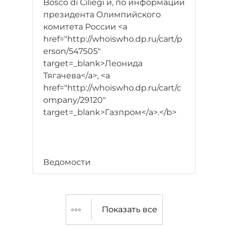
Bosco di Ciliegi и, по информации
президента Олимпийского
комитета России <a
href="http://whoiswho.dp.ru/cart/p
erson/547505"
target=_blank>Леонида
Тягачева</a>, <a
href="http://whoiswho.dp.ru/cart/c
ompany/29120"
target=_blank>Газпром</a>.</b>
Ведомости
Показать все