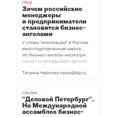
Обзор
Зачем российские
менеджеры
и предприниматели
становятся бизнес–
ангелами
У слова "инновации" в России
явно подпорченная карма.
Но бизнес–ангелы несмотря
ни на что вкладывают деньги
прежде всего в проекты,
Татьяна Чернова news@dp.ru
связанные с новыми
технологиями. Правда, рынок
венчурных инвестиций
Свое дело
в прошлом году в России рухнул
"Деловой Петербург".
более чем вдвое. "ДП"
На Международной
попытался понять, зачем
ассамблее бизнес-
российские менеджеры