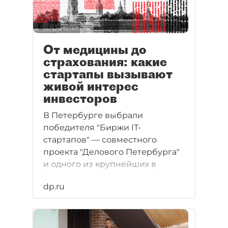
От медицины до
страхования: какие
стартапы вызывают
живой интерес
инвесторов
В Петербурге выбрали
победителя "Биржи IT-
стартапов" — совместного
проекта "Делового Петербурга"
и одного из крупнейших в
России интеграторов в области
dp.ru
информационной безопасности
"Газинформсервис". В этом году
конкурс привлёк внимание
почти трёх сотен компаний,