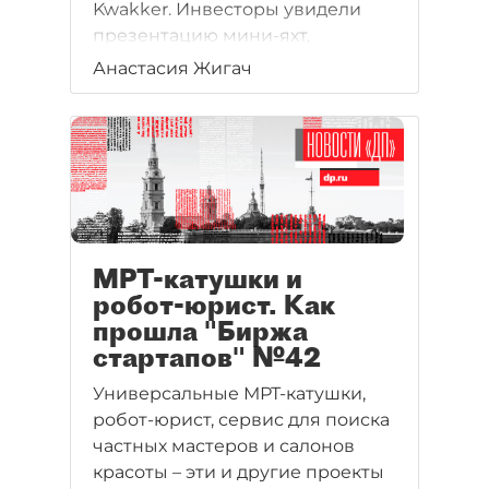
Kwakker. Инвесторы увидели
презентацию мини-яхт,
лазерных станков, CRM для
Анастасия Жигач
малого и среднего бизнеса,
полезные напитки и другие
проекты. Три из шести
стартапов получили
приглашение на встречу от
инвесторов. Особой
популярностью пользовались
мини-яхты: проект получил
МРТ-катушки и
сразу четыре предзаказа на
робот-юрист. Как
свою продукцию.
прошла "Биржа
стартапов" №42
Универсальные МРТ-катушки,
робот-юрист, сервис для поиска
частных мастеров и салонов
красоты – эти и другие проекты