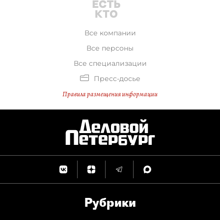
Все компании
Все персоны
Все специализации
Пресс-досье
Правила размещения информации
Рубрики