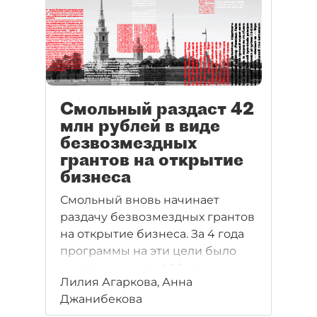
Смольный раздаст 42
млн рублей в виде
безвозмездных
грантов на открытие
бизнеса
Смольный вновь начинает
раздачу безвозмездных грантов
на открытие бизнеса. За 4 года
программы на эти цели было
выделено около 400 млн
Лилия Агаркова, Анна
рублей.
Джанибекова