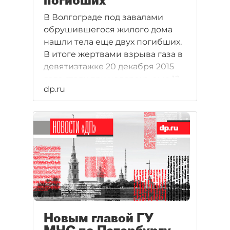
погибших
В Волгограде под завалами
обрушившегося жилого дома
нашли тела еще двух погибших.
В итоге жертвами взрыва газа в
девятиэтажке 20 декабря 2015
года стали три человека, еще 12
dp.ru
пострадали. Причина ЧП пока не
выяснена, сообщается в
последних новостях.
Новым главой ГУ