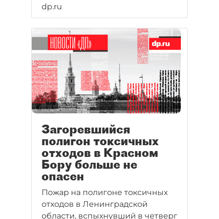
dp.ru
по Невскому проспекту в
Петербурге по направлению к
Московскому вокзалу
перекрыто.
Загоревшийся
полигон токсичных
отходов в Красном
Бору больше не
опасен
Пожар на полигоне токсичных
отходов в Ленинградской
области, вспыхнувший в четверг