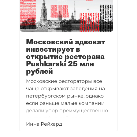
Московский адвокат
инвестирует в
открытие ресторана
Pushkarski 25 млн
рублей
Московские рестораторы все
чаще открывают заведения на
петербургском рынке, однако
если раньше малые компании
делали упор преимущественно
на стритфуд, сейчас они
Инна Рейхард
стремятся охватить другие
форматы. Так, например, в