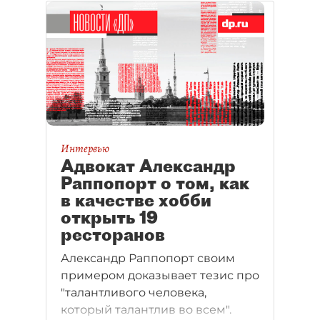
декабре в Петербурге появится
ресторан русской кухни
Pushkarski, в котором будут
готовить блюда из московских
фермерских продуктов.
Инвестиции в проект составят
25 млн рублей.
Интервью
Адвокат Александр
Раппопорт о том, как
в качестве хобби
открыть 19
ресторанов
Александр Раппопорт своим
примером доказывает тезис про
"талантливого человека,
который талантлив во всем".