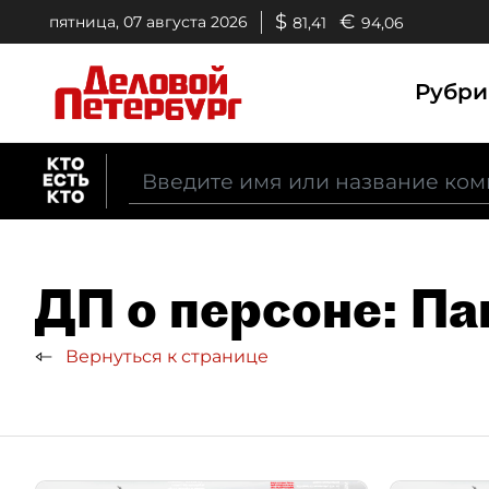
$
€
пятница, 07 августа 2026
81,41
94,06
Рубр
ДП о персоне: П
Вернуться к странице