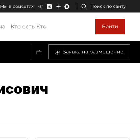
Мы в соцсетях:
Поиск по сайту
ма
Кто есть Кто
Войти
Заявка на размещение
исович