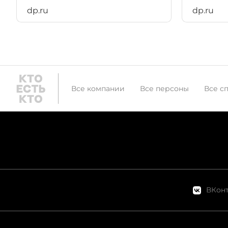
dp.ru
dp.ru
Все компании
Все персоны
Все с
ВКонт