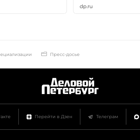
dp.ru
пециализации
Пресс-досье
акте
Перейти в Дзен
Телеграм