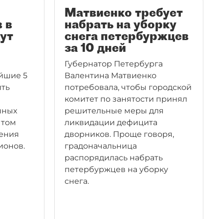
Матвиенко требует
 в
набрать на уборку
ут
снега петербуржцев
за 10 дней
Губернатор Петербурга
йшие 5
Валентина Матвиенко
ить
потребовала, чтобы городской
комитет по занятости принял
нных
решительные меры для
 том
ликвидации дефицита
чения
дворников. Проще говоря,
ионов.
градоначальница
распорядилась набрать
петербуржцев на уборку
снега.