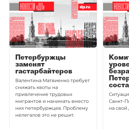
Петербуржцы
Комит
заменят
уров
гастарбайтеров
безр
Пете
Валентина Матвиенко требует
соста
снижать квоты на
привлечение трудовых
Ситуаци
мигрантов и нанимать вместо
Санкт-П
них петербуржцев. Проблему
на свой
нелегалов это не решит.