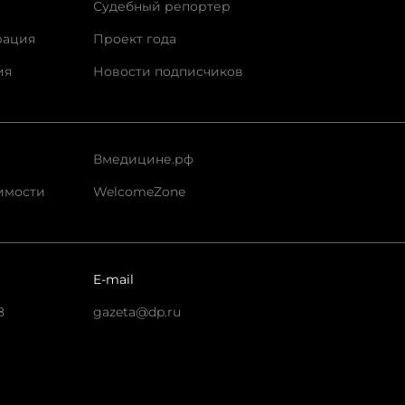
Судебный репортер
рация
Проект года
ия
Новости подписчиков
Вмедицине.рф
имости
WelcomeZone
E-mail
8
gazeta@dp.ru