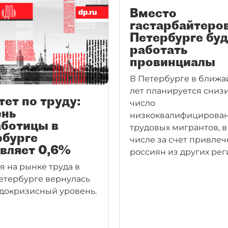
Вместо
гастарбайтеров
Петербурге буд
работать
провинциалы
В Петербурге в ближа
лет планируется сниз
ет по труду:
число
ень
низкоквалифицирова
аботицы в
трудовых мигрантов, в
рбурге
числе за счет привле
вляет 0,6%
россиян из других рег
я на рынке труда в
етербурге вернулась
 докризисный уровень.