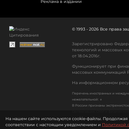
Реклама в издании
© 1993 - 2026 Все права 
Зарегистрировано Федера
технологий и массовых ко
от 18.04.2016г.
Функционирует при финан
массовых коммуникаций 
На информационном ресу
Перечень иностранных и междуна
↓
нежелательной:
В России признаны экстремистс
Организации, СМИ и физические 
Список организаций, в том числ
На нашем сайте используются cookie-файлы. Продолжая 
соответствии с настоящим уведомлением и
Политикой 