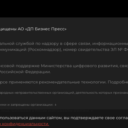
защищены АО «ДП Бизнес Пресс»
льной службой по надзору в сфере связи, информационны
ммуникаций (Роскомнадзор), номер свидетельства ЭЛ № ФС
совой поддержке Министерства цифрового развития, свя
Российской Федерации.
рсе применяются рекомендательные технологии. Подробн
родных неправительственных организаций, деятельность которых признан
↓
кими и запрещены организации:
↓
лица, признанные в России иностранными агентами:
↓
е иностранных и международных, признанных террористическими
пользоваться данным сайтом, вы подтверждаете свое согла
о конфиденциальности.