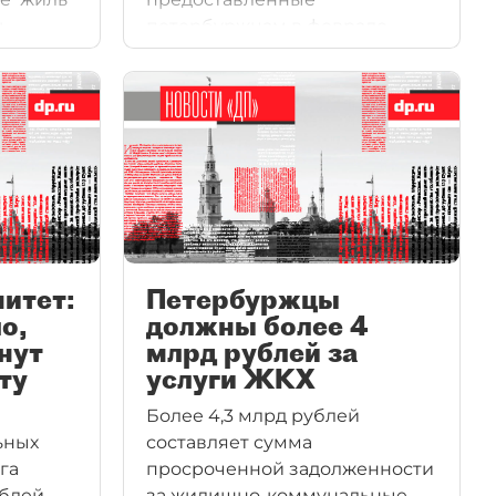
ь
петербуржцам в феврале.
о даже
Пересчитывать квитанцию за
ным в
январь чиновники не
тся
торопятся и утверждают, что
 Роста
ждут об этом решения
жать.
федеральных властей.
итет:
Петербуржцы
о,
должны более 4
нут
млрд рублей за
ту
услуги ЖКХ
Более 4,3 млрд рублей
ьных
составляет сумма
га
просроченной задолженности
ублей
за жилищно-коммунальные