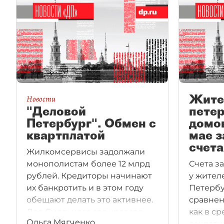
Жите
Новости
"Деловой
пете
Петербург". Обмен с
домов
квартплатой
мае 
счет
Жилкомсервисы задолжали
монополистам более 12 млрд
Счета з
рублей. Кредиторы начинают
у жител
их банкротить и в этом году
Петербу
обещают делать это активнее.
сравнен
Для Смольного это чревато
как в с
Ольга Мягченко
потерей контроля над 50 млрд
сократи