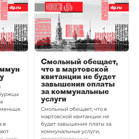
Смольный обещает,
оммун
что в мартовской
у
квитанции не будет
завышения оплаты
е
за коммунальные
рбуржцы
услуги
за
 меньше.
Смольный обещает, что в
мартовской квитанции не
 в
будет завышения платы за
вают
коммунальные услуги,
ые жиль
предоставленные