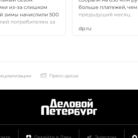
ки из-за слишком
больше платежей, чем
й зимы начислили 500
предыдущий месяц.
лей потребителям за
dp.ru
ход энергии.
о, в конце года
ам придется
вать вновь.
пециализации
Пресс-досье
акте
Перейти в Дзен
Телеграм