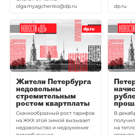
olga.myagchenko@dp.ru
dp.ru
рублей в год.
Жители Петербурга
Пете
недовольны
начи
стремительным
рубле
ростом квартплаты
прош
Скачкообразный рост тарифов
В декаб
на ЖКХ этой зимой вызывает
получи
недовольство и недоумение
на тепл
петербуржцев.
отопите