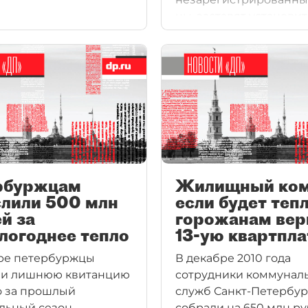
цы, заставят установит
приборы учета. Однак
самым законопослуш
мае и июне еще приде
переплатить за тепло.
тарифов также не избе
рбуржцам
Жилищный ком
слили 500 млн
если будет тепл
й за
горожанам вер
логоднее тепло
13-ую квартпла
ре петербуржцы
В декабре 2010 года
ли лишнюю квитанцию
сотрудники коммунал
о за прошлый
служб Санкт-Петербур
льный сезон.
собрали на 650 млн р