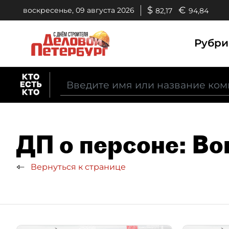
$
€
воскресенье, 09 августа 2026
82,17
94,84
Рубр
ДП о персоне: Во
Вернуться к странице