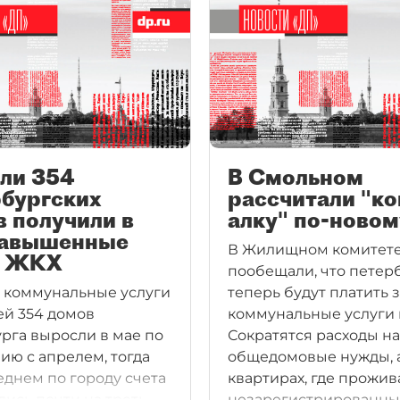
ли 354
В Смольном
рбургских
рассчитали "к
 получили в
алку" по-новом
завышенные
В Жилищном комитет
а ЖКХ
пообещали, что пете
а коммунальные услуги
теперь будут платить 
ей 354 домов
коммунальные услуги
рга выросли в мае по
Сократятся расходы на
ию с апрелем, тогда
общедомовые нужды, а
реднем по городу счета
квартирах, где прожи
лись почти на треть.
незарегистрированн