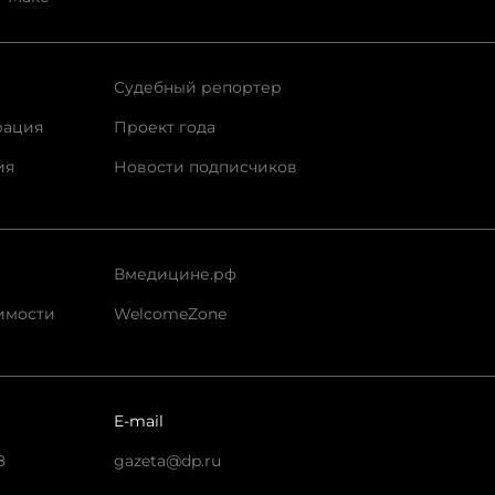
Судебный репортер
рация
Проект года
ия
Новости подписчиков
Вмедицине.рф
имости
WelcomeZone
E-mail
8
gazeta@dp.ru