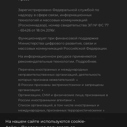
Зарегистрировано Федеральной службой по
надзору в сфере связи, информационных
технологий и массовых коммуникаций
(Роскомнадзор), номер свидетельства ЭЛ № ФС 77
- 65426 от 18.04.2016г.
Функционирует при финансовой поддержке
Министерства цифрового развития, связи и
массовых коммуникаций Российской Федерации.
На информационном ресурсе применяются
рекомендательные технологии. Подробнее.
Перечень иностранных и международных
неправительственных организаций, деятельность
↓
которых признана нежелательной:
В России признаны экстремистскими и запрещены
↓
организации:
Организации, СМИ и физические лица, признанные в
↓
России иностранными агентами:
Список организаций, в том числе иностранных и
↓
международных, признанных террористическими
Настоящий ресурс может содержать материалы
На нашем сайте используются cookie-
18+