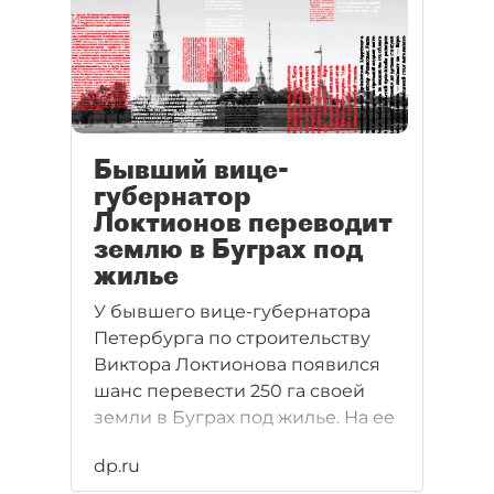
Бывший вице-
губернатор
Локтионов переводит
землю в Буграх под
жилье
У бывшего вице-губернатора
Петербурга по строительству
Виктора Локтионова появился
шанс перевести 250 га своей
земли в Буграх под жилье. На ее
продаже он сможет неплохо
dp.ru
заработать - подготовленной