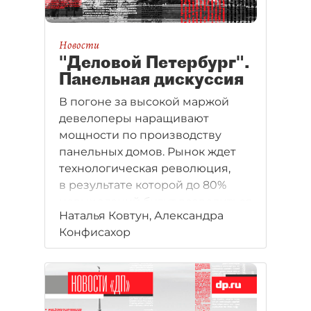
Новости
"Деловой Петербург".
Панельная дискуссия
В погоне за высокой маржой
девелоперы наращивают
мощности по производству
панельных домов. Рынок ждет
технологическая революция,
в результате которой до 80%
новых зданий будут возводиться
Наталья Ковтун, Александра
из панели.
Конфисахор