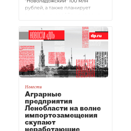
"Новоладожский" 100 млн
рублей, а также планирует
выкупить около 1,5 тыс. га земли
в Ленобласти.
Новости
Аграрные
предприятия
Ленобласти на волне
импортозамещения
скупают
неработающие