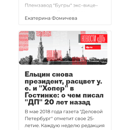
Племзавод "Бугры" экс–вице–
губернатора Петербурга
Екатерина Фомичева
Виктора Локтионова начал
строительство селекционно–
генетического центра
для молочного животноводства
за 400 млн рублей.
Ельцин снова
президент, расцвет у.
е. и "Хопер" в
Гостинке: о чем писал
"ДП" 20 лет назад
В мае 2018 года газета "Деловой
Петербург" отметит свое 25-
летие. Каждую неделю редакция