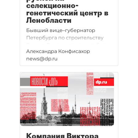
селекционно-
генетический центр в
Ленобласти
Бывший вице–губернатор
Петербурга по строительству
Виктор Локтионов вложит более
Александра Конфисахор
100 млн рублей в создание в
news@dp.ru
Буграх селекционно–
генетического центра для
молочного животноводства.
Завершение строительства
намечено на конец 2016 года.
Компания Виктора