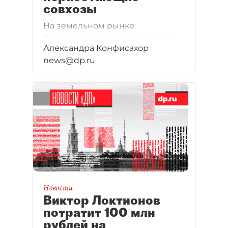
совхозы
На земельном рынке
Ленобласти сменился вектор.
Александра Конфисахор
Если раньше тон задавали
news@dp.ru
лендлорды, то теперь бал
правят аграрии, которые
скупают неработающие совхозы
для создания кормовой базы.
Новости
Виктор Локтионов
потратит 100 млн
рублей на