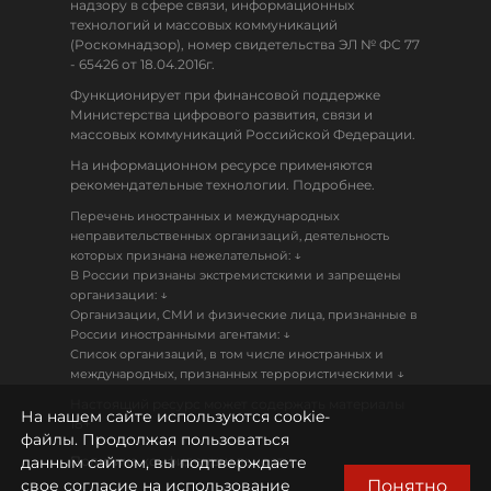
надзору в сфере связи, информационных
технологий и массовых коммуникаций
(Роскомнадзор), номер свидетельства ЭЛ № ФС 77
- 65426 от 18.04.2016г.
Функционирует при финансовой поддержке
Министерства цифрового развития, связи и
массовых коммуникаций Российской Федерации.
На информационном ресурсе применяются
рекомендательные технологии. Подробнее.
Перечень иностранных и международных
неправительственных организаций, деятельность
↓
которых признана нежелательной:
В России признаны экстремистскими и запрещены
↓
организации:
Организации, СМИ и физические лица, признанные в
↓
России иностранными агентами:
Список организаций, в том числе иностранных и
↓
международных, признанных террористическими
Настоящий ресурс может содержать материалы
На нашем сайте используются cookie-
18+
файлы. Продолжая пользоваться
данным сайтом, вы подтверждаете
Политика конфиденциальности
Понятно
свое согласие на использование