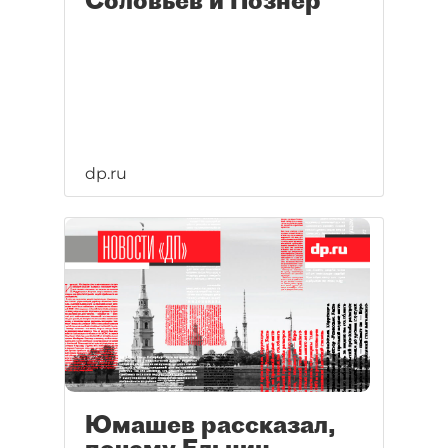
Соловьев и Познер
dp.ru
Юмашев рассказал,