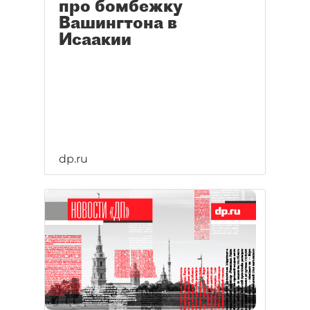
про бомбежку
Вашингтона в
Исаакии
dp.ru