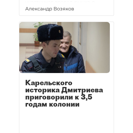
участников тревел-рынка, в
Александр Возяков
каком состоянии находится
отрасль на фоне роста числа
международных рейсов.
Карельского
историка Дмитриева
приговорили к 3,5
годам колонии