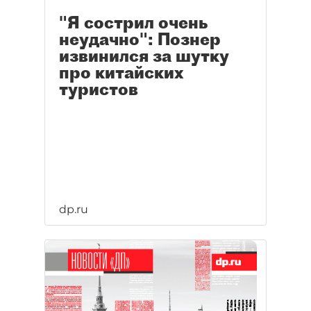
"Я сострил очень
неудачно": Познер
извинился за шутку
про китайских
туристов
dp.ru