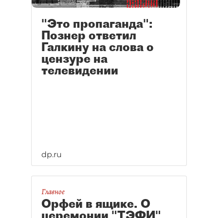
"Это пропаганда":
Познер ответил
Галкину на слова о
цензуре на
телевидении
dp.ru
Главное
Орфей в ящике. О
церемонии "ТЭФИ"