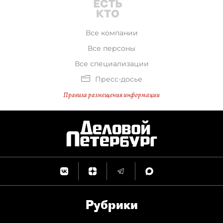
Все компании
Все персоны
Все специализации
Пресс-досье
Правила размещения информации
Рубрики