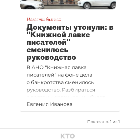
Новости бизнеса
Документы утонули: в
"Книжной лавке
писателей"
сменилось
руководство
В АНО "Книжная лавка
писателей" на фоне дела
о банкротства сменилось
руководство. Разбираться
с долгами организации будет
Евгения Иванова
дочерняя компания Смольного.
Показано: 1 из 1