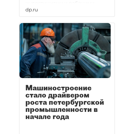
инвестициями и рабочими
dp.ru
местами.
Машиностроение
стало драйвером
роста петербургской
промышленности в
начале года