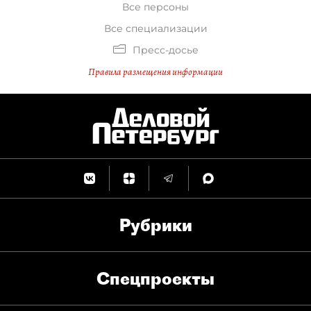
Все персоны
Все специализации
Пресс-досье
Правила размещения информации
Рубрики
Спец­проекты