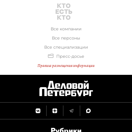
Все компании
Все персоны
Все специализации
Пресс-досье
Правила размещения информации
Рубрики