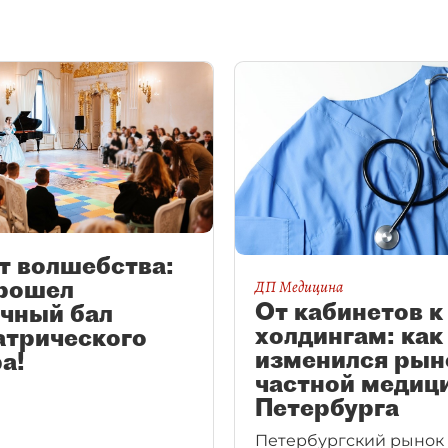
т волшебства:
прошел
ДП Медицина
От кабинетов к
очный бал
холдингам: как
атрического
изменился рын
а!
частной медиц
Петербурга
Петербургский рынок