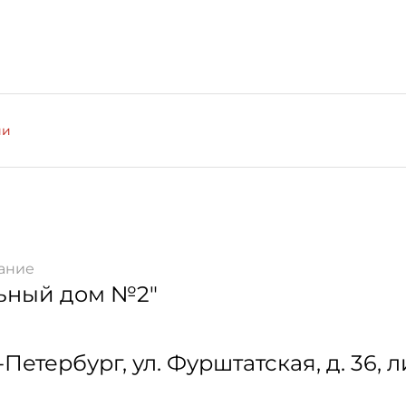
ии
ание
ьный дом №2"
-Петербург
,
ул. Фурштатская, д. 36, л