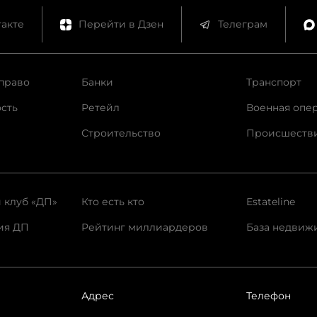
акте
Перейти в Дзен
Телеграм
право
Банки
Транспорт
сть
Ретейл
Военная опе
Строительство
Происшеств
 клуб «ДП»
Кто есть кто
Estateline
ия ДП
Рейтинг миллиардеров
База недвиж
Адрес
Телефон