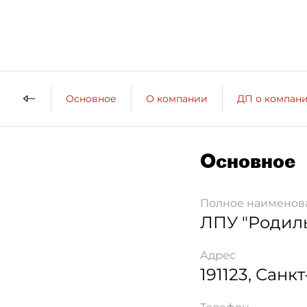
Основное
О компании
ДП о компан
Основное
Полное наименов
ЛПУ "Родил
Адрес
191123
,
Санкт