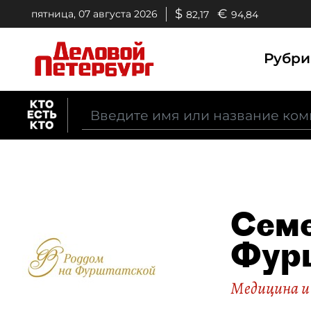
$
€
пятница, 07 августа 2026
82,17
94,84
Рубр
Семе
Фур
Медицина и