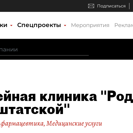
Подписаться
ики
Спецпроекты
Мероприятия
Рекла
йная клиника "Род
штатской"
 фармацевтика
,
Медицинские услуги