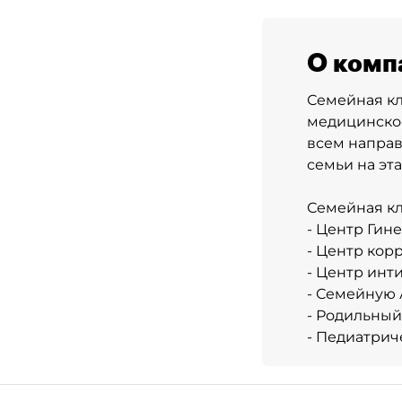
О комп
Семейная кл
медицинско
всем напра
семьи на эт
Семейная кл
- Центр Гин
- Центр кор
- Центр инт
- Семейную 
- Родильный
- Педиатрич