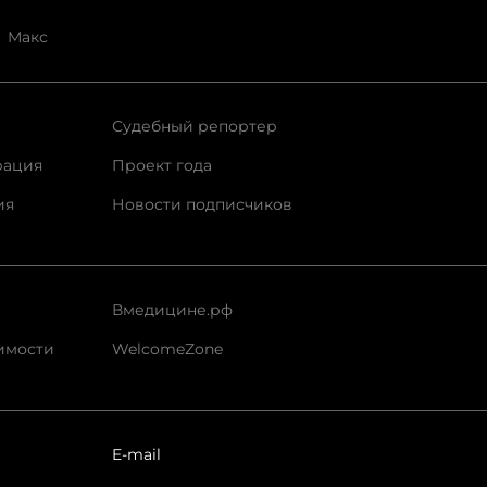
Макс
Судебный репортер
рация
Проект года
ия
Новости подписчиков
Вмедицине.рф
имости
WelcomeZone
E-mail