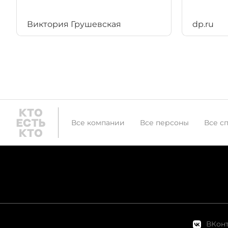
Виктория Грушевская
dp.ru
Все компании
Все персоны
Все с
ВКонт