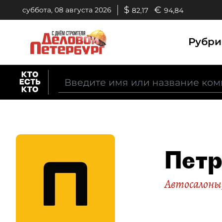
$
€
суббота, 08 августа 2026
82,17
94,84
Рубр
Петр
Автосалоны