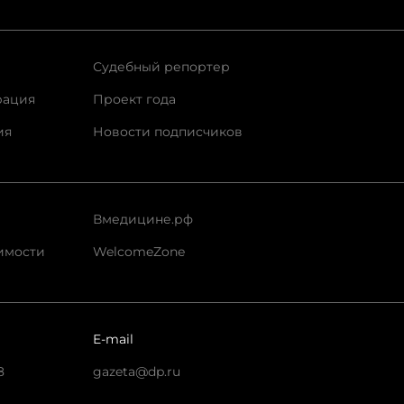
Судебный репортер
рация
Проект года
ия
Новости подписчиков
Вмедицине.рф
имости
WelcomeZone
E-mail
8
gazeta@dp.ru