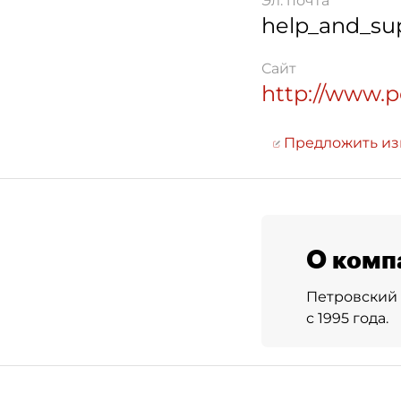
Эл. почта
help_and_su
Сайт
http://www.p
Предложить и
О комп
Петровский 
с 1995 года.