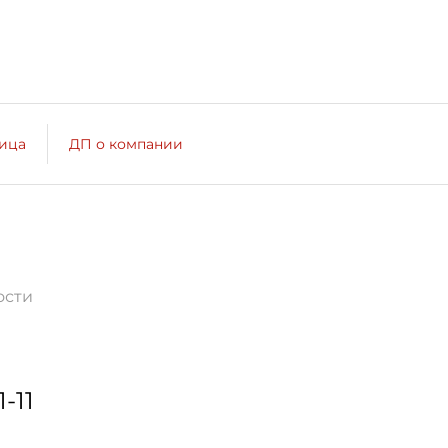
лица
ДП о компании
ости
1-11