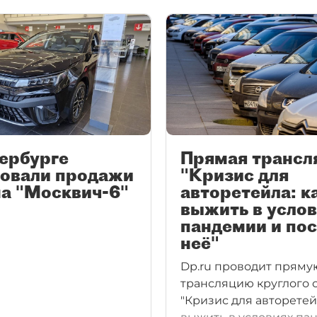
ербурге
Прямая трансл
товали продажи
"Кризис для
а "Москвич-6"
авторетейла: к
выжить в усло
пандемии и по
неё"
Dp.ru проводит пряму
трансляцию круглого 
"Кризис для авторетей