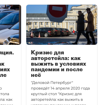
яция.
Кризис для
авторетейла: как
ак
выжить в условиях
виях
пандемии и после
сле
неё
"Деловой Петербург"
ю
проведёт 14 апреля 2020 года
стола
круглый стол "Кризис для
ла: как
авторетейла: как выжить в