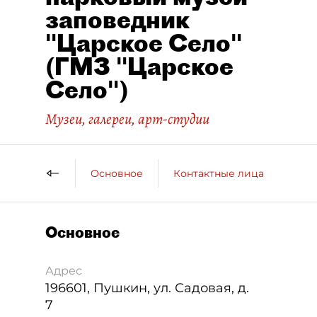
заповедник
"Царское Село"
(ГМЗ "Царское
Село")
Музеи, галереи, арт-студии
Основное
Контактные лица
ДП 
Основное
Адрес
196601
,
Пушкин
,
ул. Садовая, д.
7