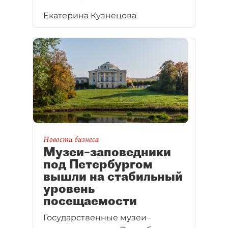
ситуаций разные причины,
Екатерина Кузнецова
но одинаковые последствия —
ДТП с пострадавшими.
Новости бизнеса
Музеи–заповедники
под Петербургом
вышли на стабильный
уровень
посещаемости
Государственные музеи–