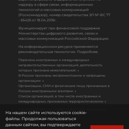
надзору в сфере связи, информационных
технологий и массовых коммуникаций
(Роскомнадзор), номер свидетельства ЭЛ № ФС 77
- 65426 от 18.04.2016г.
Функционирует при финансовой поддержке
Министерства цифрового развития, связи и
массовых коммуникаций Российской Федерации.
На информационном ресурсе применяются
рекомендательные технологии. Подробнее.
Перечень иностранных и международных
неправительственных организаций, деятельность
↓
которых признана нежелательной:
В России признаны экстремистскими и запрещены
↓
организации:
Организации, СМИ и физические лица, признанные в
↓
России иностранными агентами:
Список организаций, в том числе иностранных и
↓
международных, признанных террористическими
Настоящий ресурс может содержать материалы
На нашем сайте используются cookie-
18+
файлы. Продолжая пользоваться
данным сайтом, вы подтверждаете
Политика конфиденциальности