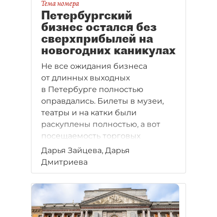
Тема номера
Петербургский
бизнес остался без
сверхприбылей на
новогодних каникулах
Не все ожидания бизнеса
от длинных выходных
в Петербурге полностью
оправдались. Билеты в музеи,
театры и на катки были
раскуплены полностью, а вот
посещаемость торговых
центров и ресторанов рекордов
Дарья Зайцева, Дарья
не поставила.
Дмитриева