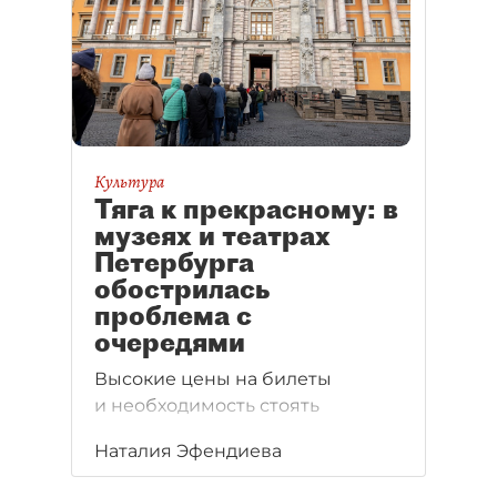
Культура
Тяга к прекрасному: в
музеях и театрах
Петербурга
обострилась
проблема с
очередями
Высокие цены на билеты
и необходимость стоять
в огромных очередях
Наталия Эфендиева
под дождём и снегом
не снижают уровня