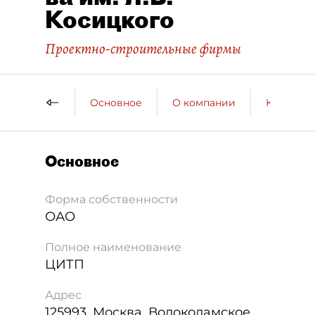
Косицкого
Проектно-строительные фирмы
Основное
О компании
Контактн
Основное
Форма собственности
ОАО
Полное наименование
ЦИТП
Адрес
125993
,
Москва
,
Волоколамское