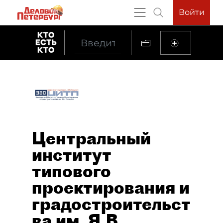
Войти
Центральный
институт
типового
проектирования и
градостроительст
ва им. Я.В.