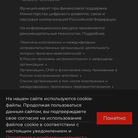
Функционирует при финансовой поддержке
Министерства цифрового развития, связи и
массовых коммуникаций Российской Федерации.
На информационном ресурсе применяются
рекомендательные технологии. Подробнее.
Перечень иностранных и международных
неправительственных организаций, деятельность
↓
которых признана нежелательной:
В России признаны экстремистскими и запрещены
↓
организации:
Организации, СМИ и физические лица, признанные в
↓
России иностранными агентами:
Список организаций, в том числе иностранных и
↓
международных, признанных террористическими
Настоящий ресурс может содержать материалы
На нашем сайте используются cookie-
18+
файлы. Продолжая пользоваться
данным сайтом, вы подтверждаете
Политика конфиденциальности
Понятно
свое согласие на использование
Правила использования информационных
файлов cookie в соответствии с
материалов
настоящим уведомлением и
Политикой о конфиденциальности.
Охрана труда