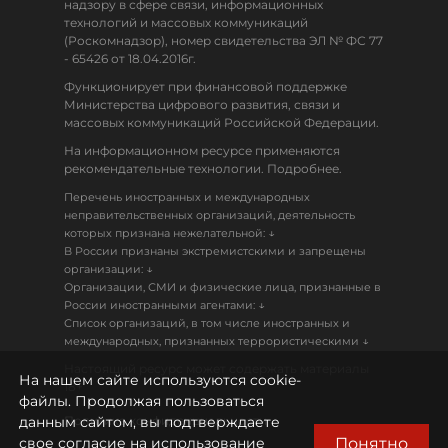
надзору в сфере связи, информационных
технологий и массовых коммуникаций
(Роскомнадзор), номер свидетельства ЭЛ № ФС 77
- 65426 от 18.04.2016г.
Функционирует при финансовой поддержке
Министерства цифрового развития, связи и
массовых коммуникаций Российской Федерации.
На информационном ресурсе применяются
рекомендательные технологии. Подробнее.
Перечень иностранных и международных
неправительственных организаций, деятельность
↓
которых признана нежелательной:
В России признаны экстремистскими и запрещены
↓
организации:
Организации, СМИ и физические лица, признанные в
↓
России иностранными агентами:
Список организаций, в том числе иностранных и
↓
международных, признанных террористическими
Настоящий ресурс может содержать материалы
На нашем сайте используются cookie-
18+
файлы. Продолжая пользоваться
данным сайтом, вы подтверждаете
Политика конфиденциальности
Понятно
свое согласие на использование