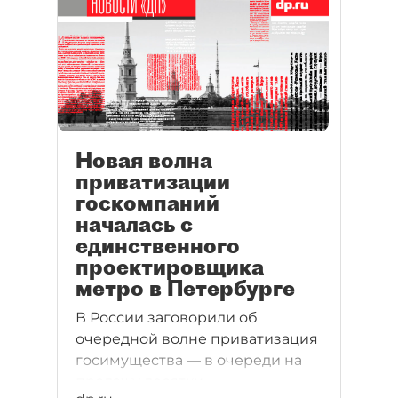
рублей в год оценен в 310 млн
рублей.
Новая волна
приватизации
госкомпаний
началась с
единственного
проектировщика
метро в Петербурге
В России заговорили об
очередной волне приватизация
госимущества — в очереди на
продажу десятки