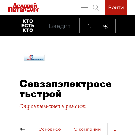
Войти
Севзапэлектросе
тьстрой
Строительство и ремонт
Основное
О компании
ДП о ко