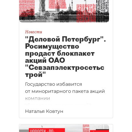
Новости
"Деловой Петербург".
Росимущество
продаст блокпакет
акций ОАО
"Севзапэлектросетьс
трой"
Государство избавится
от миноритарного пакета акций
компании
"Севзапэлектросетьстрой",
Наталья Ковтун
связанной с бизнесом семьи
Зингаревич. Блокпакет
компании с оборотом в 2,8 млрд