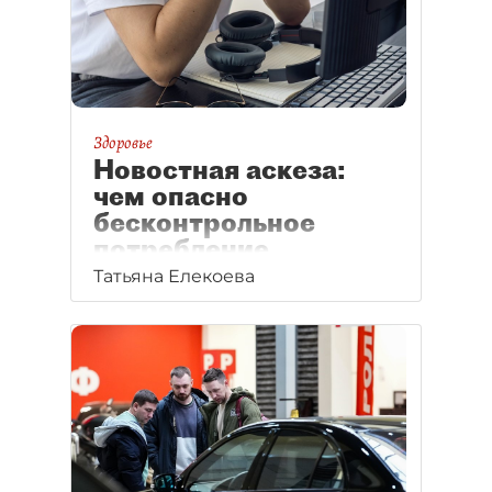
Здоровье
Новостная аскеза:
чем опасно
бесконтрольное
потребление
информации
Татьяна Елекоева
Осознанное ограничение
потребления информации
может снизить тревожность
и улучшить психологическое
состояние.