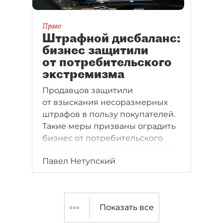
Право
Штрафной дисбаланс:
бизнес защитили
от потребительского
экстремизма
Продавцов защитили
от взыскания несоразмерных
штрафов в пользу покупателей.
Такие меры призваны оградить
бизнес от потребительского
экстремизма и наживающихся
Павел Нетупский
на нём посредников.
Показать все