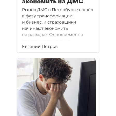
экономить на ДМС
Рынок ДМС в Петербурге вошёл
в фазу трансформации:
и бизнес, и страховщики
начинают экономить
на расходах. Одновременно
возник спрос на иные
Евгений Петров
социальные бонусы,
помогающие сэкономить
на налогах.