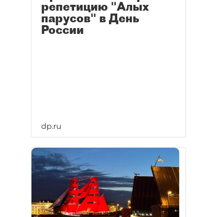
репетицию "Алых
парусов" в День
России
dp.ru