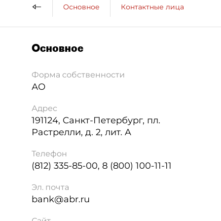
Основное
Контактные лица
ДП 
Основное
Форма собственности
АО
Адрес
191124
,
Санкт-Петербург
,
пл.
Растрелли, д. 2, лит. A
Телефон
(812) 335-85-00, 8 (800) 100-11-11
Эл. почта
bank@abr.ru
Сайт