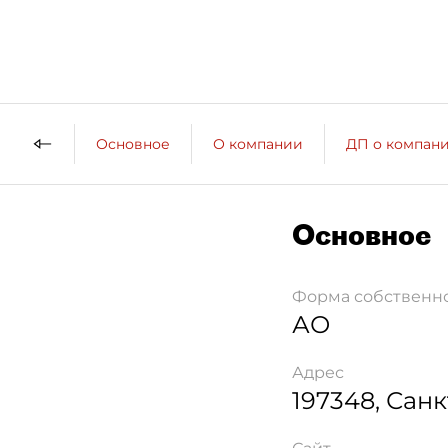
Основное
О компании
ДП о компан
Основное
Форма собственн
АО
Адрес
197348
,
Санк