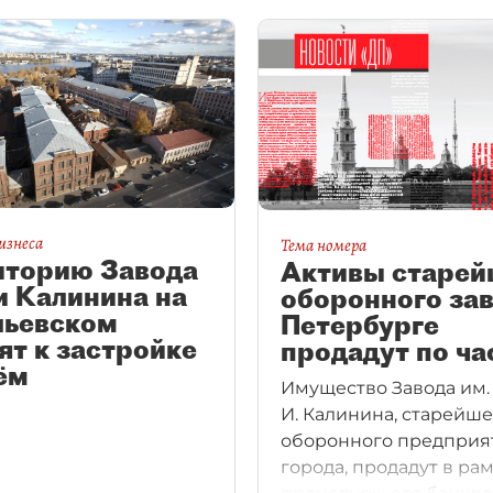
изнеса
Тема номера
иторию Завода
Активы старей
и Калинина на
оборонного зав
льевском
Петербурге
ят к застройке
продадут по ча
ём
Имущество Завода им.
И. Калинина, старейше
оборонного предприя
города, продадут в ра