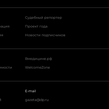
Судебный репортер
рация
Проект года
ия
Новости подписчиков
Вмедицине.рф
имости
WelcomeZone
E-mail
8
gazeta@dp.ru