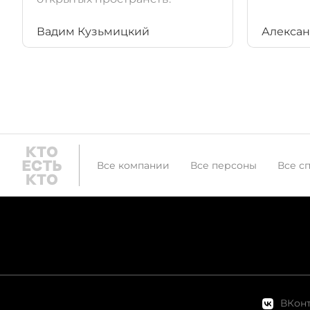
Вадим Кузьмицкий
Алексан
Все компании
Все персоны
Все с
ВКонт