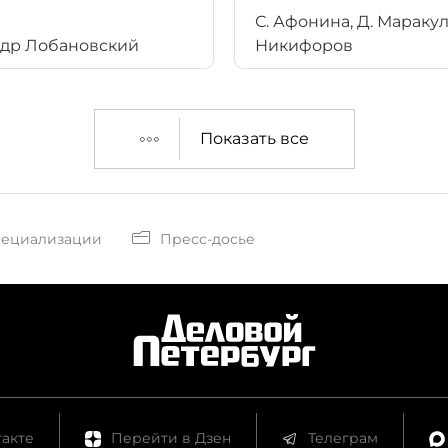
процедуры его банкро
С. Афонина, Д. Маракул
Среди лотов — участок
др Лобановский
Никифоров
на острове Декабристо
Показать все
пециализации
Пресс-досье
акте
Перейти в Дзен
Телеграм