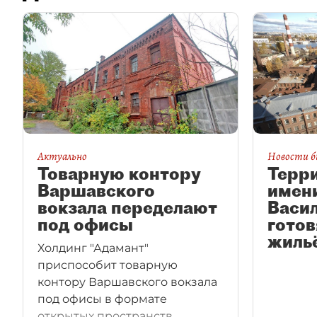
Актуально
Новости б
Товарную контору
Терр
Варшавского
имен
вокзала переделают
Васи
под офисы
готов
жиль
Холдинг "Адамант"
приспособит товарную
контору Варшавского вокзала
под офисы в формате
открытых пространств.