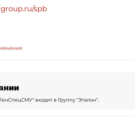
ngroup.ru/spb
зменения
ании
ЛенСпецСМУ" входит в Группу "Эталон".