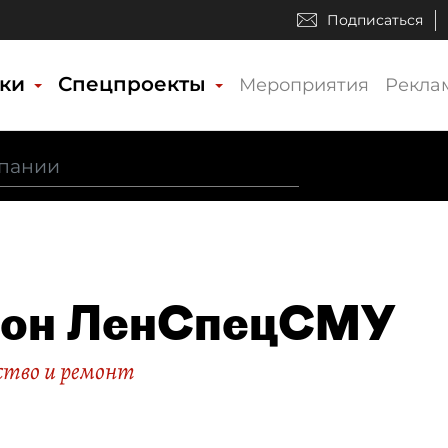
Подписаться
ики
Спецпроекты
Мероприятия
Рекла
лон ЛенСпецСМУ
тво и ремонт