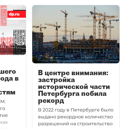
шего
В центре внимания:
ода в
застройка
исторической части
стям
Петербурга побила
рекорд
 М.
го
В 2022 году в Петербурге было
тия
выдано рекордное количество
мках
разрешений на строительство