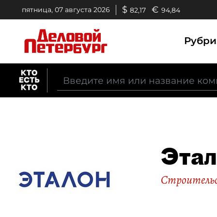
$
€
пятница, 07 августа 2026
82,17
94,84
Рубр
Эта
Строительс