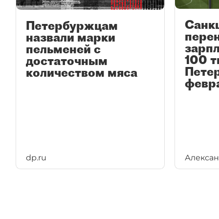
Санкц
Петербуржцам
перен
назвали марки
зарп
пельменей с
100 т
достаточным
Петер
количеством мяса
февр
dp.ru
Алексан