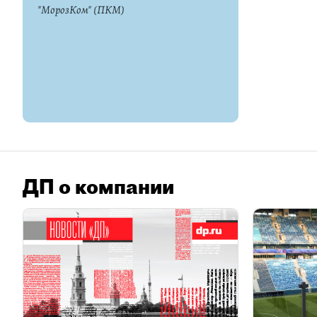
"МорозКом" (ПКМ)
ДП о компании