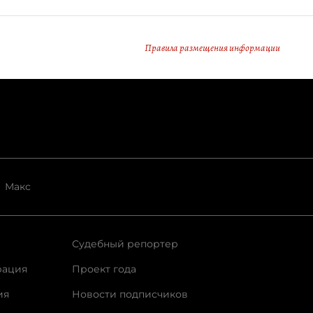
Правила размещения информации
Макс
Судебный репортер
рация
Проект года
ия
Новости подписчиков