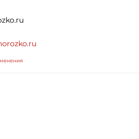
zko.ru
morozko.ru
зменения