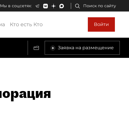
Мы в соцсетях:
Поиск по сайту
ма
Кто есть Кто
Войти
Заявка на размещение
порация