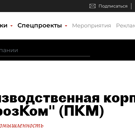
Подписаться
ики
Спецпроекты
Мероприятия
Рекла
зводственная кор
озКом" (ПКМ)
ромышленность