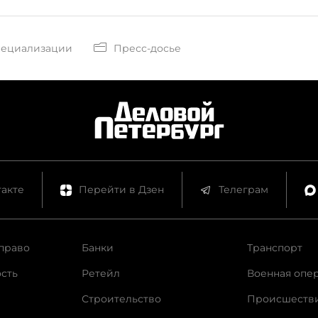
пециализации
Пресс-досье
акте
Перейти в Дзен
Телеграм
право
Банки
Транспорт
сть
Ретейл
Военная опе
Строительство
Происшеств