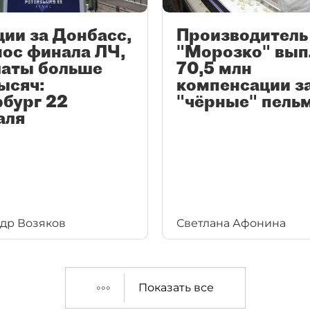
ии за Донбасс,
Производитель
ос финала ЛЧ,
"Морозко" вып
латы больше
70,5 млн
ысяч:
компенсации з
бург 22
"чёрные" пель
аля
др Возяков
Светлана Афонина
Показать все