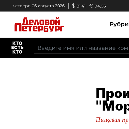
$
€
четверг, 06 августа 2026
81,41
94,06
Рубр
Прои
"Мор
Пищевая п