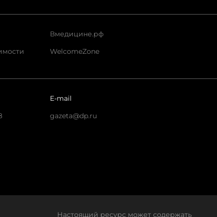
Вмедицине.рф
имости
WelcomeZone
E-mail
8
gazeta@dp.ru
Настоящий ресурс может содержать